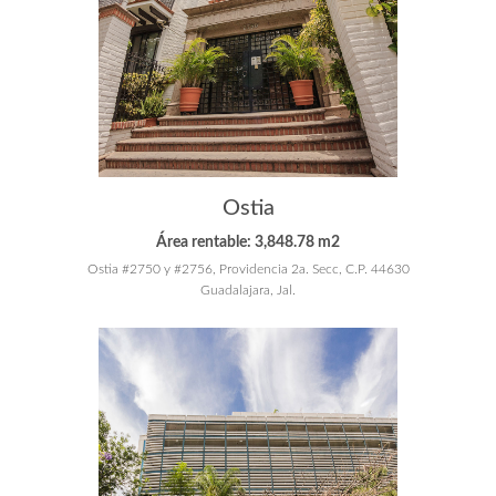
Ostia
Área rentable: 3,848.78 m2
Ostia #2750 y #2756, Providencia 2a. Secc, C.P. 44630
Guadalajara, Jal.