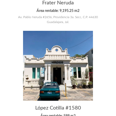
Frater Neruda
Área rentable: 9,195.25 m2
Av. Pablo Neruda #2656, Providencia 3a. Secc, C.P. 44630
Guadalajara, Jal.
López Cotilla #1580
Área rentable: 599 m2