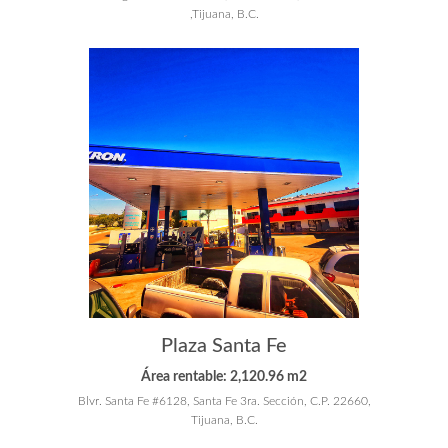
,Tijuana, B.C.
Plaza Santa Fe
Área rentable: 2,120.96 m2
Blvr. Santa Fe #6128, Santa Fe 3ra. Sección, C.P. 22660,
Tijuana, B.C.