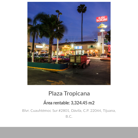
Plaza Tropicana
Área rentable: 3,324.45 m2
Blvr. Cuauhtémoc Sur #2801, Dávila, C.P. 22044, Tijuana,
B.C.