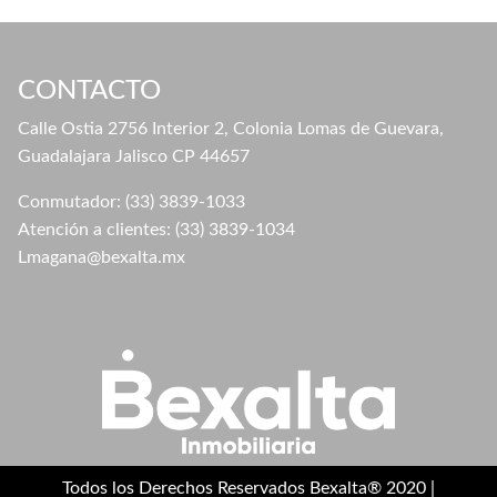
CONTACTO
Calle Ostia 2756 Interior 2, Colonia Lomas de Guevara,
Guadalajara Jalisco CP 44657
Conmutador: (33) 3839-1033
Atención a clientes: (33) 3839-1034
Lmagana@bexalta.mx
Todos los Derechos Reservados Bexalta® 2020 |